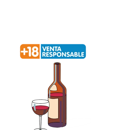
Política de privacidad –
Política de cookies
Redialca || C/ La Ortiga, 12, 52006 Melilla