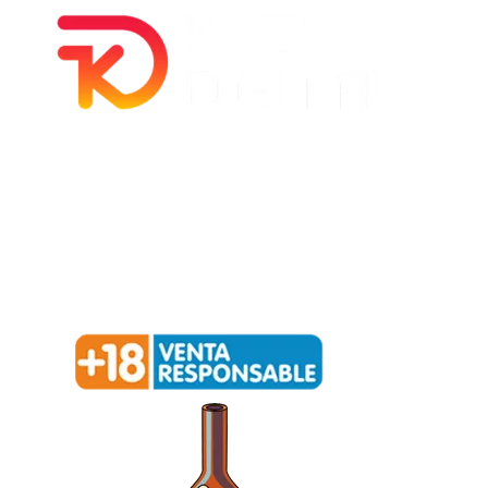
Política de privacidad –
Política de cookies
Redialca || C/ La Ortiga, 12, 52006 Melilla