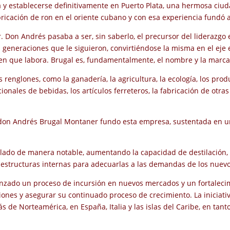
 y establecerse definitivamente en Puerto Plata, una hermosa ciuda
ricación de ron en el oriente cubano y con esa experiencia fundó a
iar. Don Andrés pasaba a ser, sin saberlo, el precursor del liderazg
s generaciones que le siguieron, convirtiéndose la misma en el eje 
 en que labora. Brugal es, fundamentalmente, el nombre y la marc
 renglones, como la ganadería, la agricultura, la ecología, los prod
onales de bebidas, los artículos ferreteros, la fabricación de otras
n Andrés Brugal Montaner fundo esta empresa, sustentada en una 
ollado de manera notable, aumentando la capacidad de destilación,
 estructuras internas para adecuarlas a las demandas de los nuev
zado un proceso de incursión en nuevos mercados y un fortalecim
iones y asegurar su continuado proceso de crecimiento. La iniciati
s de Norteamérica, en España, Italia y las islas del Caribe, en ta