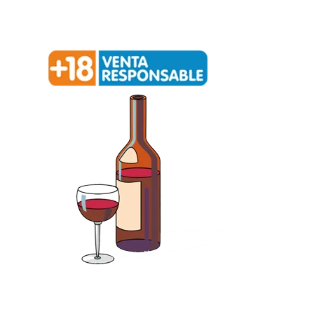
Redialca || C/ La Ortiga, 12, 52006 Melilla