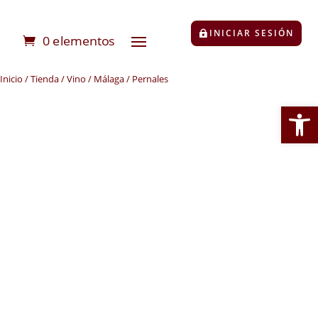
INICIAR SESIÓN
0 elementos
Inicio
/
Tienda
/
Vino
/
Málaga
/ Pernales
Abrir