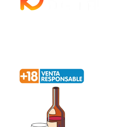
Política de privacidad –
Política de cookies
Redialca || C/ La Ortiga, 12, 52006 Melilla