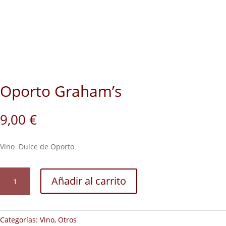
Oporto Graham’s
9,00
€
Vino Dulce de Oporto
Oporto
Añadir al carrito
Graham's
cantidad
Categorías:
Vino
,
Otros