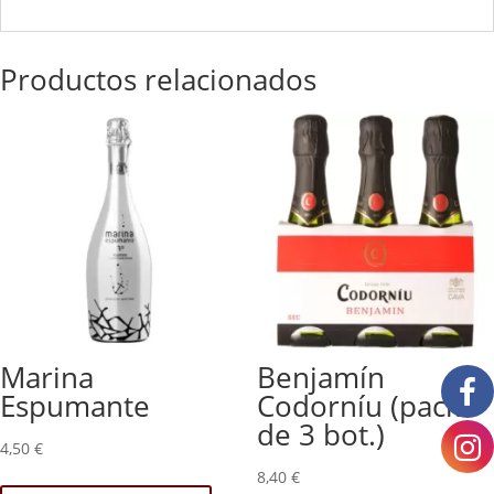
Productos relacionados
Marina
Benjamín
Espumante
Codorníu (pack
de 3 bot.)
4,50
€
8,40
€