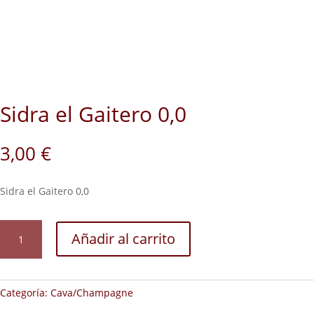
Sidra el Gaitero 0,0
3,00
€
Sidra el Gaitero 0,0
Sidra
Añadir al carrito
el
Gaitero
0,0
cantidad
Categoría:
Cava/Champagne