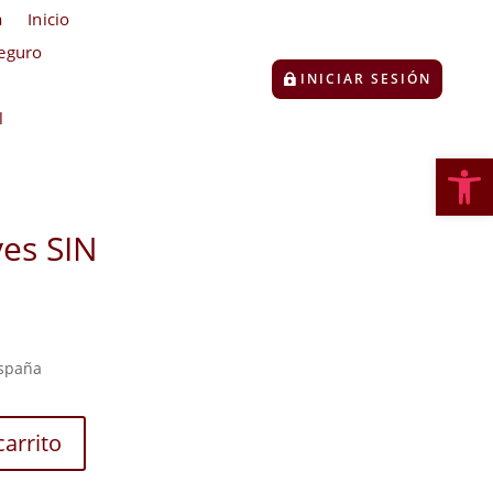
a
Inicio
eguro
INICIAR SESIÓN
l
Abrir
es SIN
España
carrito