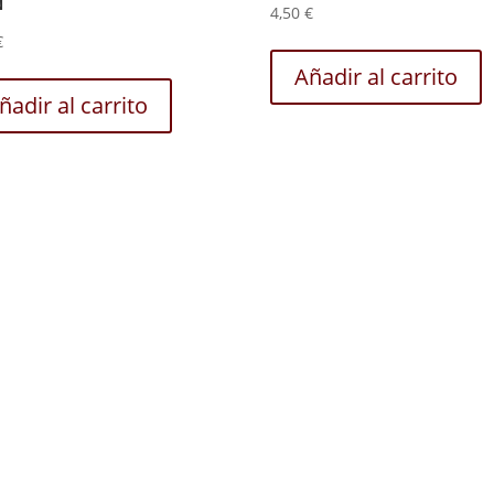
4,50
€
€
Añadir al carrito
ñadir al carrito
Política de privacidad –
Política de cookies
Redialca || C/ La Ortiga, 12, 52006 Melilla