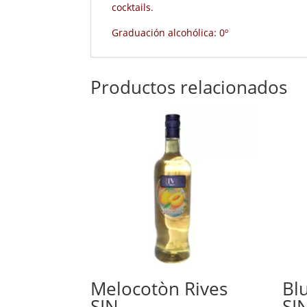
cocktails.
Graduación alcohólica: 0º
Productos relacionados
Melocotòn Rives
Bl
SIN
SI