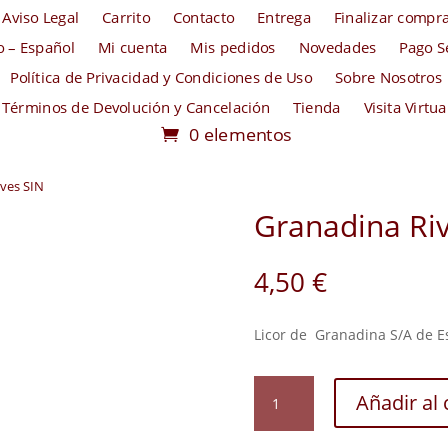
Aviso Legal
Carrito
Contacto
Entrega
Finalizar compr
io – Español
Mi cuenta
Mis pedidos
Novedades
Pago S
Política de Privacidad y Condiciones de Uso
Sobre Nosotros
Términos de Devolución y Cancelación
Tienda
Visita Virtua
0 elementos
ives SIN
Granadina Riv
4,50
€
Licor de Granadina S/A de 
Granadina
Añadir al 
Rives
SIN