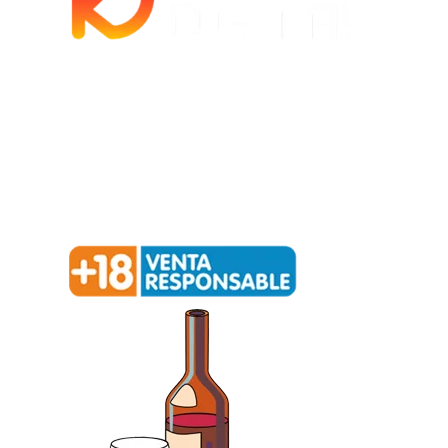
Política de privacidad –
Política de cookies
Redialca || C/ La Ortiga, 12, 52006 Melilla