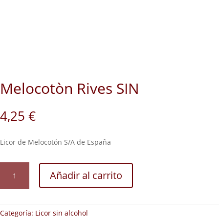
Melocotòn Rives SIN
4,25
€
Licor de Melocotón S/A de España
Melocotòn
Añadir al carrito
Rives
SIN
cantidad
Categoría:
Licor sin alcohol