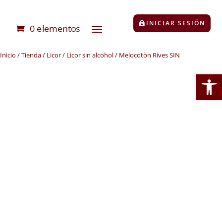
INICIAR SESIÓN
0 elementos
Inicio
/
Tienda
/
Licor
/
Licor sin alcohol
/ Melocotòn Rives SIN
Abrir