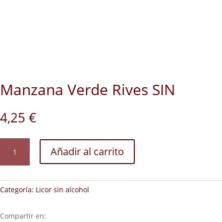
Manzana Verde Rives SIN
4,25
€
Manzana
Añadir al carrito
Verde
Rives
SIN
cantidad
Categoría:
Licor sin alcohol
Compartir en: