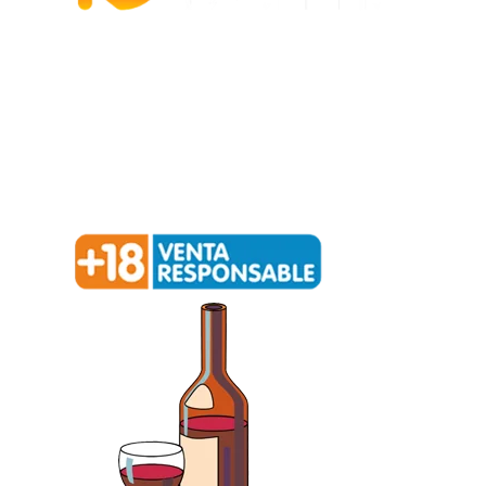
Política de privacidad –
Política de cookies
Redialca || C/ La Ortiga, 12, 52006 Melilla