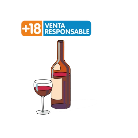
Redialca || C/ La Ortiga, 12, 52006 Melilla