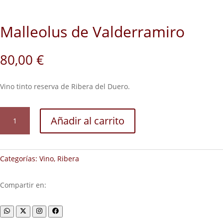
Malleolus de Valderramiro
80,00
€
Vino tinto reserva de Ribera del Duero.
Malleolus
Añadir al carrito
de
Valderramiro
cantidad
Categorías:
Vino
,
Ribera
Compartir en: