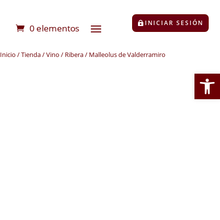
INICIAR SESIÓN
0 elementos
Inicio
/
Tienda
/
Vino
/
Ribera
/ Malleolus de Valderramiro
Abrir