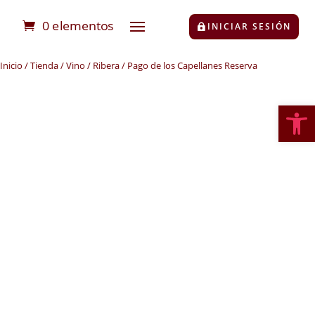
0 elementos
INICIAR SESIÓN
Inicio
/
Tienda
/
Vino
/
Ribera
/ Pago de los Capellanes Reserva
Abrir