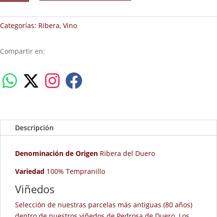
los
Capellanes
Reserva
Categorías:
Ribera
,
Vino
cantidad
Compartir en:
Descripción
Denominación de Origen
Ribera del Duero
Variedad
100% Tempranillo
Viñedos
Selección de nuestras parcelas más antiguas (80 años)
dentro de nuestros viñedos de Pedrosa de Duero. Los