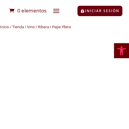
0 elementos
INICIAR SESIÓN
Inicio
/
Tienda
/
Vino
/
Ribera
/ Pepe Yllera
Abrir