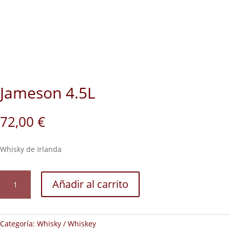
Jameson 4.5L
72,00
€
Whisky de Irlanda
Jameson
Añadir al carrito
4.5L
cantidad
Categoría:
Whisky / Whiskey